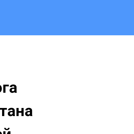
ога
тана