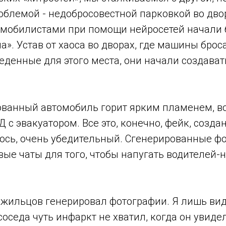
облемой - недобросовестной парковкой во дв
омобилистами при помощи нейросетей начали 
». Устав от хаоса во дворах, где машины брос
еденные для этого места, они начали создава
ованный автомобиль горит ярким пламенем, в
с эвакуатором. Все это, конечно, фейк, созда
лось, очень убедительный. Сгенерированные ф
ые чаты для того, чтобы напугать водителей-
з жильцов генерировал фотографии. Я лишь ви
соседа чуть инфаркт не хватил, когда он увиде