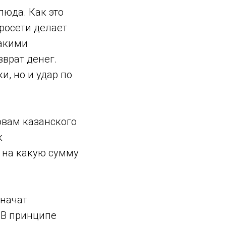
люда. Как это
йросети делает
такими
врат денег.
и, но и удар по
ловам казанского
к
, на какую сумму
значат
. В принципе