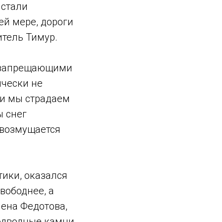
 стали
ей мере, дороги
итель Тимур.
д запрещающими
ически не
 и мы страдаем
ы снег
о возмущается
тики, оказался
вободнее, а
лена Федотова,
одводные камни.