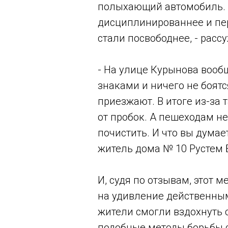
полыхающий автомобиль. С
дисциплинированнее и пер
стали посвободнее, - расс
- На улице Курынова воо
знаками и ничего не боятс
приезжают. В итоге из-за 
от пробок. А пешеходам не
почистить. И что вы думае
житель дома № 10 Рустем 
И, судя по отзывам, этот м
на удивление действенным
жители смогли вздохнуть 
подобные методы борьбы 