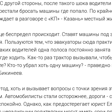
 другой стороны, после такого шока водители
естали бросать машины где попало. По крайн
уждает в разговоре с «КП» - Казань» местный ж
бще беспредел происходит. Ставят машины по
я. Пользуются тем, что эвакуаторы сюда практ
таких водителей одна полоса постоянно занята
где ходить. Как-то раз трактор вызывали, чтоб
те? Кто-то убрал хоть одну машину? - праведн
Бикинеев.
етод, хоть и вызывает вопросы с точки зрения э
. Автомобилисты стали осторожнее, дороги - с
спокойно. Однако, как предостерегает юрист Е
с нерадивыми водителями могут иметь свои п