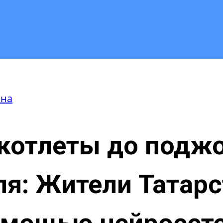
она
котлеты до подж
я: Жители Татарс