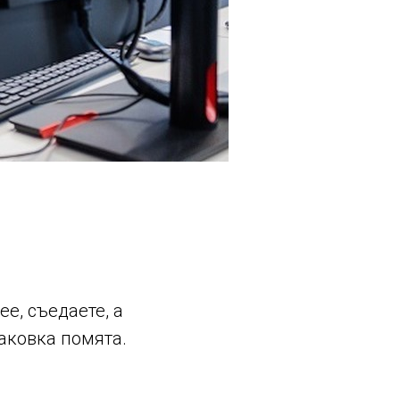
е, съедаете, а
паковка помята.