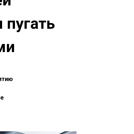
ей
 пугать
ми
итию
не