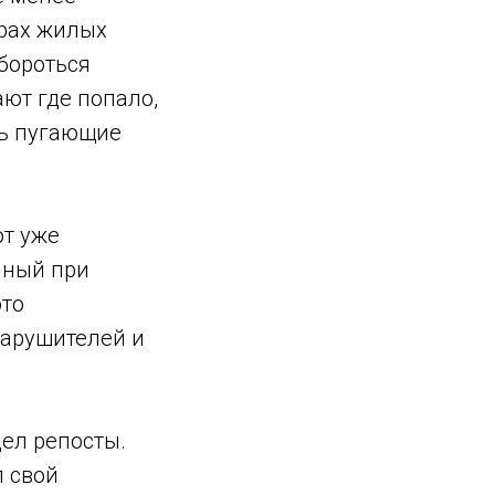
орах жилых
бороться
ают где попало,
ть пугающие
от уже
нный при
ото
нарушителей и
дел репосты.
л свой