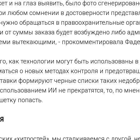
т и на глаз выявить, было фото сгенерирова
при любом сомнении в достоверности предста
нужно обращаться в правоохранительные орга
ти от суммы заказа будет возбуждено либо ад
семи вытекающими, - прокомментировала Фаде
го, как технологии могут быть использованы в
уматься о новых методах контроля и предотвр
ставки формируют черные списки таких недоб
спользованием ИИ не прекратятся, то, по мнен
ешетку попасть.
Я
ких «хитростей», мы сталкиваемся с другой, н