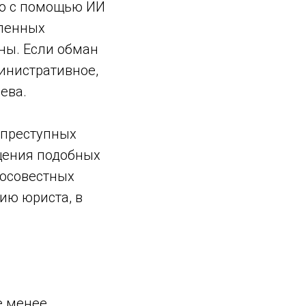
но с помощью ИИ
вленных
ны. Если обман
министративное,
ева.
 преступных
ащения подобных
росовестных
ию юриста, в
е менее