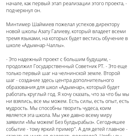
начале, как первый этап реализации этого проекта, -
подчеркнул он.
Минтимер Шаймиев пожелал успехов директору
новой школы Азату Галиеву, который владеет всеми
тремя языками, на которых будет вестись обучение в
школе «Адымнар-Чаллы».
- Это надежный проект с большим будущим, -
продолжил Государственный Советник РТ. - Это еще
только первый шаг на челнинской земле. Второй
шаг - создание здесь центра дополнительного
образования для школ «Адымнар», который будет
работать круглый год. Я хочу сказать, что за что бы мы
ни взялись, все мы можем. Есть силы, есть опыт, есть
мудрость. Мы способны творить чудеса, коим
является эта школа. Мы уже давно всему миру
заявили «Мы можем! Без булдырабыз». Сегодняшее
событие - тому яркий пример". А для детей главное -
стараться, учиться, радовать родителей. Чтобы вы