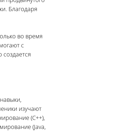
ки. Благодаря
только во время
омогают с
о создается
 навыки,
ученики изучают
ирование (С++),
мирование (Java,