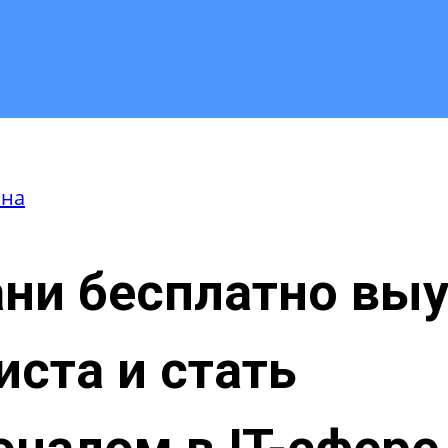
она
ани бесплатно выу
ста и стать