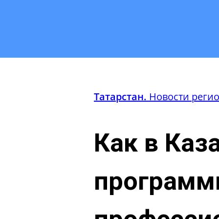
Татарстан.
Новости реги
Как в Каз
программи