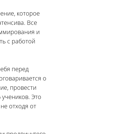
ение, которое
нтенсива. Все
аммирования и
ть с работой
себя перед
договаривается о
ие, провести
 учеников. Это
не отходя от
ли продвинутого