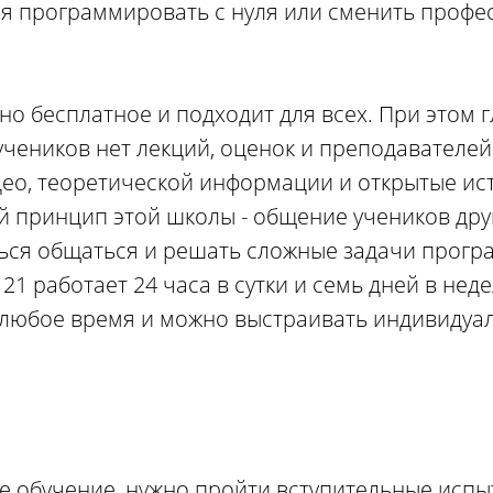
ься программировать с нуля или сменить профе
о бесплатное и подходит для всех. При этом 
учеников нет лекций, оценок и преподавателей
ео, теоретической информации и открытые ис
й принцип этой школы - общение учеников друг
иться общаться и решать сложные задачи прог
21 работает 24 часа в сутки и семь дней в неде
в любое время и можно выстраивать индивидуа
е обучение, нужно пройти вступительные испы