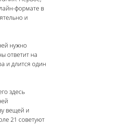
нлайн-формате в
оятельно и
ней нужно
ны ответит на
а и длится один
его здесь
ней
ву вещей и
оле 21 советуют