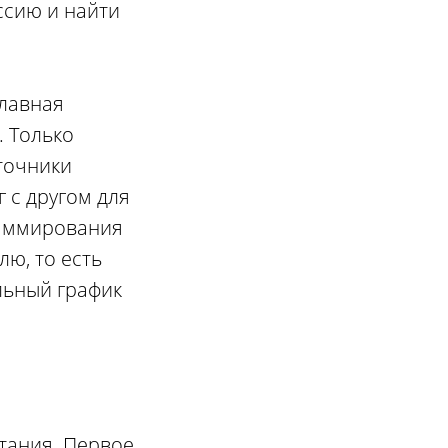
ссию и найти
главная
. Только
точники
 с другом для
раммирования
лю, то есть
льный график
тания. Первое,