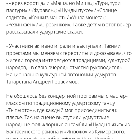
«Через воротца» и «Маша, но Миша»; «Тури, тури
палтури» / «Журавль»; «Шунды пуксе» / «Солнце
садится»; «Кошкиз манет» / «Ушла монета»;
«Резинкаен» / «С резинкой». Также детям в этот вечер
рассказывали удмуртские сказки.
- Участники активно играли и выступали. Такими
проектами мы меняем стереотипы и доказываем, что
жители города интересуются традициями, культурой
народов, - в свою очередь отметил руководитель
Национально-культурной автономии удмуртов
Татарстана Андрей Герасимов.
Не обошлось без концертной программы с мастер-
классом по традиционному удмуртскому танцу
«Тыпыртон», где каждый мог присоединиться к
пляске. Так, на сцене выступили удмуртские
народные фольклорные ансамбли «Шулдыр жыт» из
Балтасинского района и «Инвожо» из Кукморского,
молодежный ансамбль «Эрико» Дома Дружбы