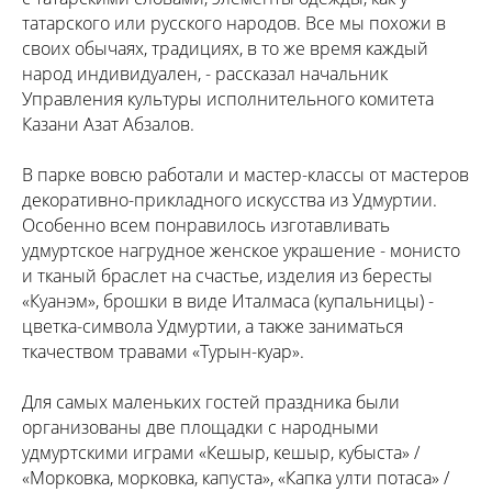
татарского или русского народов. Все мы похожи в
своих обычаях, традициях, в то же время каждый
народ индивидуален, - рассказал начальник
Управления культуры исполнительного комитета
Казани Азат Абзалов.
В парке вовсю работали и мастер-классы от мастеров
декоративно-прикладного искусства из Удмуртии.
Особенно всем понравилось изготавливать
удмуртское нагрудное женское украшение - монисто
и тканый браслет на счастье, изделия из бересты
«Куанэм», брошки в виде Италмаса (купальницы) -
цветка-символа Удмуртии, а также заниматься
ткачеством травами «Турын-куар».
Для самых маленьких гостей праздника были
организованы две площадки с народными
удмуртскими играми «Кешыр, кешыр, кубыста» /
«Морковка, морковка, капуста», «Капка улти потаса» /