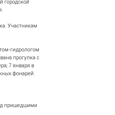
й городской
я.
нка. Участникам
ртом-гидрологом
ована прогулка с
ра; 7 января в
жных фонарей.
еред пришедшими