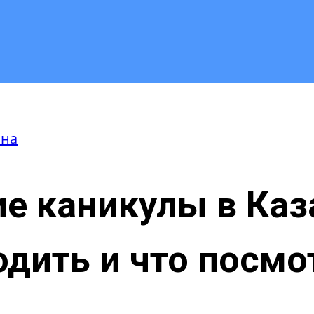
она
е каникулы в Каз
дить и что посмо