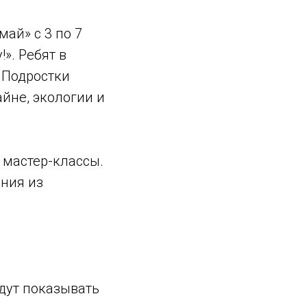
ай» с 3 по 7
». Ребят в
 Подростки
йне, экологии и
 мастер-классы.
ения из
удут показывать