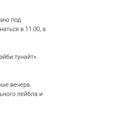
нию под
аться в 11.00, а
эйби тунайт».
ные вечера.
ьного лейбла и