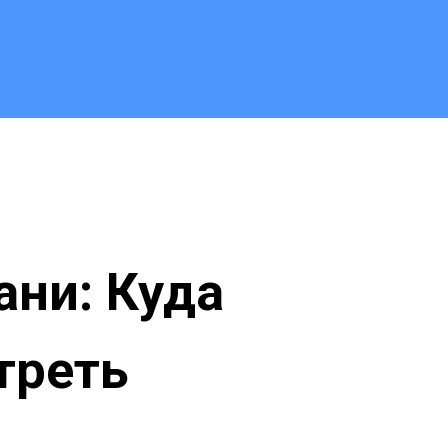
ани: Куда
треть