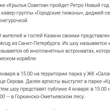
арке «Крылья Советов» пройдет Ретро Новый год.
 кавер-группы «Городские пижоны», диджей-се
Снегурочкой.
й жителей и гостей Казани своими представле
krug из Санкт-Петербурга. Их шоу называется 
азывается об инопланетных астронавтах, кото
еском корабле.
нваря в 15.00 на территории парка у ЖК «Салав
ице Серова. Далее артисты выступят в парке «
Затем шоу представят публике 4 января: в 15.00
.00 – в Горкинско-Ометьевском лесу.