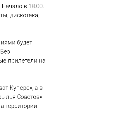
 Начало в 18.00.
ты, дискотека,
ниями будет
«Без
рые прилетели на
ат Купере», а в
Крылья Советов»
 на территории