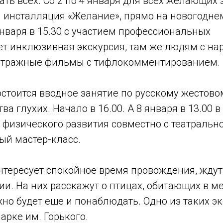
ть всех. Со 2 по 4 января для всех желающих 
 инсталляция «Желание», прямо на новогодне
января в 15.30 с участием профессиональных
ет инклюзивная экскурсия, там же людям с н
етражные фильмы с тифлокомментированием.
состоится вводное занятие по русскому жестово
а глухих. Начало в 16.00. А 8 января в 13.00 
 физического развития совместно с театраль
ый мастер-класс.
интересует спокойное время провождения, ждут 
и. На них расскажут о птицах, обитающих в ме
но будет еще и понаблюдать. Одно из таких э
парке им. Горького.