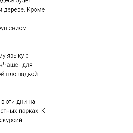
здесь будет
м дереве. Кроме
арушением
му языку с
в «Чаше» для
ной площадкой
в эти дни на
стных парках. К
кскурсий